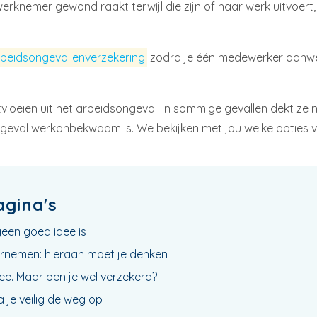
knemer gewond raakt terwijl die zijn of haar werk uitvoert,
beidsongevallenverzekering
zodra je één medewerker aanwerf
loeien uit het arbeidsongeval. In sommige gevallen dekt ze 
eval werkonbekwaam is. We bekijken met jou welke opties vo
agina's
en goed idee is
rnemen: hieraan moet je denken
ee. Maar ben je wel verzekerd?
a je veilig de weg op