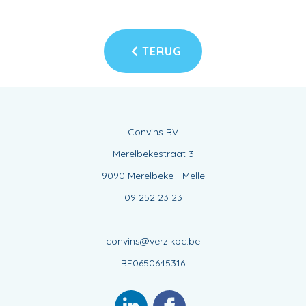
TERUG
Convins BV
Merelbekestraat 3
9090 Merelbeke - Melle
09 252 23 23
convins@verz.kbc.be
BE0650645316