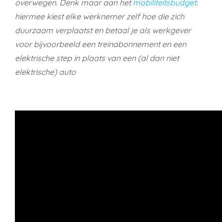
overwegen. Denk maar aan het
mobiliteitsbudget
:
hiermee kiest elke werknemer zelf hoe die zich
duurzaam verplaatst en betaal je als werkgever
voor bijvoorbeeld een treinabonnement en een
elektrische step in plaats van een (al dan niet
elektrische) auto