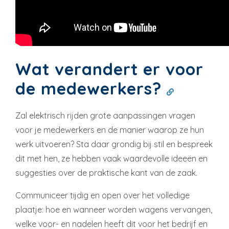
Wat verandert er voor
de medewerkers?
Zal elektrisch rijden grote aanpassingen vragen
voor je medewerkers en de manier waarop ze hun
werk uitvoeren? Sta daar grondig bij stil en bespreek
dit met hen, ze hebben vaak waardevolle ideeën en
suggesties over de praktische kant van de zaak.
Communiceer tijdig en open over het volledige
plaatje: hoe en wanneer worden wagens vervangen,
welke voor- en nadelen heeft dit voor het bedrijf en