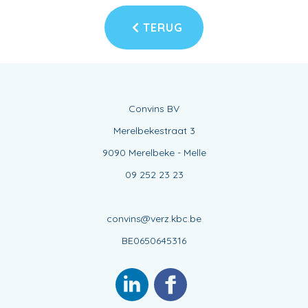
TERUG
Convins BV
Merelbekestraat 3
9090 Merelbeke - Melle
09 252 23 23
convins@verz.kbc.be
BE0650645316