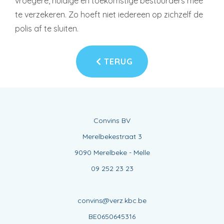
vroegere, huidige en toekomstige bestuurders mee
te verzekeren. Zo hoeft niet iedereen op zichzelf de
polis af te sluiten.
TERUG
Convins BV
Merelbekestraat 3
9090 Merelbeke - Melle
09 252 23 23
convins@verz.kbc.be
BE0650645316