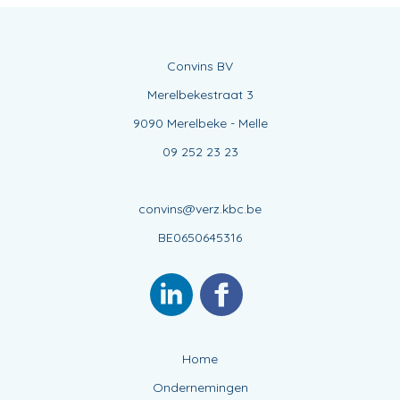
Convins BV
Merelbekestraat 3
9090 Merelbeke - Melle
09 252 23 23
convins@verz.kbc.be
BE0650645316
Home
Ondernemingen